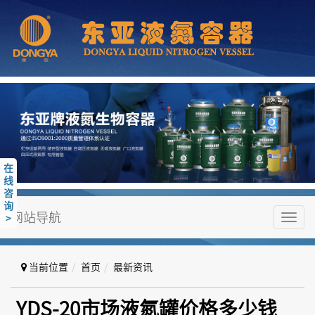
在
线
咨
询
网站导航
>
Toggl
navig
当前位置
首页
最新资讯
YDS-20市场液氮罐价格多少钱
YDS-20市场液氮罐价格多少钱