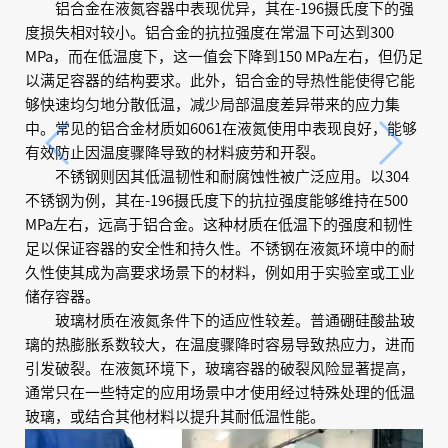
铝合金在液氮容器中表现优异，其在-196摄氏度下的强
度损失相对较小。铝合金的抗拉强度在常温下可达到300
MPa，而在低温度下，这一值会下降到150 MPa左右，但仍足
以满足容器的结构要求。此外，铝合金的导热性能使得它能
够快速均匀地分散低温，减少局部温度差异带来的应力集
中。常见的铝合金材质如6061在液氮使用中表现良好，能够
有效防止因温度骤降导致的材料疲劳和开裂。
不锈钢则因其低温韧性和耐腐蚀性被广泛应用。以304
不锈钢为例，其在-196摄氏度下的抗拉强度能够维持在500
MPa左右，远高于铝合金。这种材质在低温下的强度和韧性
足以保证容器的安全性和持久性。不锈钢在液氮环境中的耐
久性使其成为高要求场景下的材料，例如用于实验室或工业
储存容器。
玻璃材质在液氮条件下的适应性较差。普通硼硅酸盐玻
璃的热膨胀系数较大，在温度骤降时容易导致热应力，进而
引发破裂。在液氮环境下，玻璃容器的破裂风险显著提高，
通常只在一些特定的应用场景中才使用经过特殊处理的低温
玻璃，或结合其他材料以提升其耐低温性能。