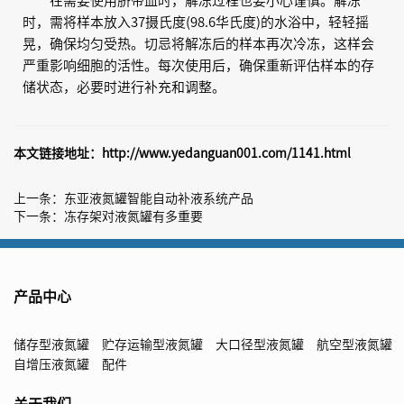
在需要使用脐带血时，解冻过程也要小心谨慎。解冻
时，需将样本放入37摄氏度(98.6华氏度)的水浴中，轻轻摇
晃，确保均匀受热。切忌将解冻后的样本再次冷冻，这样会
严重影响细胞的活性。每次使用后，确保重新评估样本的存
储状态，必要时进行补充和调整。
本文链接地址：
http://www.yedanguan001.com/1141.html
上一条：
东亚液氮罐智能自动补液系统产品
下一条：
冻存架对液氮罐有多重要
产品中心
储存型液氮罐
贮存运输型液氮罐
大口径型液氮罐
航空型液氮罐
自增压液氮罐
配件