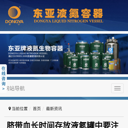
在
线
咨
询
网站导航
>
Toggl
navig
当前位置
首页
最新资讯
脐带血长时间存放液氮罐中要注意
脐带血长时间存放液氮罐中要注