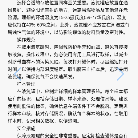
选择合适的存放位置同样至关重要。液氮罐应放置在通
风良好、避免阳光直射的地方，远离易燃物品及其他潜在危
险源。理想的环境温度为15-25摄氏度(59-77华氏度)，湿度
应保持在40%-60%之间。此外，液氮罐不应放置在潮湿或有
腐蚀性气体的环境中，以防影响罐体的材料质量及密封性。
操作规范
在取用液氮罐时，应佩戴防护手套和面罩，避免直接接
触液氮。操作过程中，务必使用专用工具进行取样，以减少
对脐带血样本的污染风险。每次打开罐体时，尽量缩短打开
时间，以保持内部温度稳定。取出脐带血样本后，迅速关闭
液氮罐，确保氮气不会快速蒸发。
样本管理
在液氮罐中，应制定详细的样本管理系统。每个样本都
应有的标识，包括存储日期、样本来源、处理信息等。建议
使用耐低温的标签，确保信息在端条件下不会脱落。定期进
行样本审核，核对存储情况，确认每个样本的状态。在取用
样本时，记录相关数据，以便追溯。
安全措施
保障液氮罐的安全性非常重要。应定期检查罐体是否有