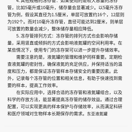
4. 其他规格的冻存管：如果使用的是较大容量的冻存
管，比如5毫升或10毫升，储存量会显著减少。以5毫升冻存
管为例，假设其直径为1.5厘米，单层可放置约16个，12层则
为192个。而对10毫升冻存管，直径可能达到2厘米，则单层
可放置的数量会减少，整体储存量相应降低。
5. 冻存管排列方式：冻存管的排列方式也会影响存储
量，采用竖直或倾斜的方式会影响液氮罐的空间利用率。在
某些情况下，使用专门的冻存架可以进一步提升存储效率。
需要注意的是，液氮罐的管理和维护同样重要。定期检
查液氮罐的密封性，确保液氮的充足供应，并保持适当的温
度和压力，都是保证冻存管样本存储安全的重要因素。此
外，记录每个冻存管的位置和相关信息，有助于快速找到需
要的样本，提高工作效率。
在实际应用中，选择合适的冻存管和液氮罐组合，以及
科学的存放方法，能显著提高冻存管的储存效益。通过合理
配置，可以实现更高的样本保护与存储效率，从而满足科研
和医疗领域对生物样本长期保存的需求。
东亚液氮罐