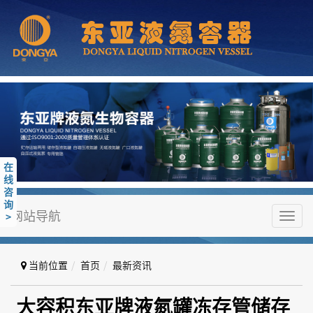
在
线
咨
询
网站导航
>
Toggl
navig
当前位置
首页
最新资讯
大容积东亚牌液氮罐冻存管储存量
大容积东亚牌液氮罐冻存管储存