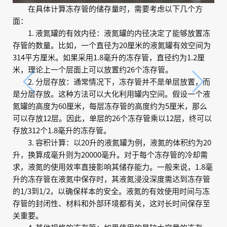
在具体计算冻存管的储存量时，需要考虑以下几个方
面：
1. 液氮罐的有效内径：液氮罐的内径决定了能够放置冻
存管的数量。比如，一个直径为20厘米的液氮罐有效空间为
314平方厘米。如果采用1.8毫升的冻存管，直径约为1.2厘
米，理论上一个层面上可以放置约26个冻存管。
2. 分层存放：通常情况下，冻存管并不是单层放置，而
是分层存放。这种方法可以大化利用罐内空间。假设一个液
氮罐的高度为60厘米，每层冻存管的高度约为5厘米，那么
可以存放12层。因此，单层的26个冻存管乘以12层，终可以
存放312个1.8毫升的冻存管。
3. 容积计算：以20升的液氮罐为例，液氮的体积约为20
升，换算成毫升则为20000毫升。对于每个冻存管的冷却需
求，液氮的使用效率直接影响其储存能力。一般来说，1.8毫
升的冻存管在液氮中保存时，其液氮浸没深度需达到冻存管
的1/3到1/2，以确保样本的安全。液氮的有效使用时间与冻
存管的封闭性、材料和外部环境都有关，这对长时间保存至
关重要。