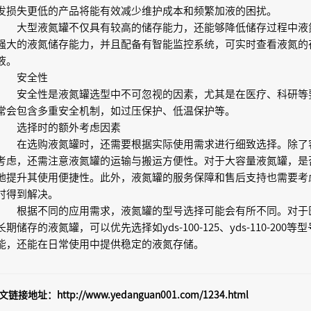
发损失更低的产品将能有效减少维护成本和频繁加液的困扰。
大型液氮罐不仅具有较高的储存能力，还能够降低储存过程中液氮的消耗
强大的液氮储存能力，并且配备有智能监控系统，可实时查看液氮的
液。
安全性
安全性是液氮罐选型中不可忽视的因素，尤其是在医疗、科研等
常会包含多重安全机制，如过压保护、低温保护等。
选择时的额外考虑因素
在选购液氮罐时，还需要根据实际使用需求进行细致选择。除了
考虑，还需注意液氮罐的运输与搬运方便性。对于大容量液氮罐，是
地提升其使用便捷性。此外，液氮罐的服务保障和售后支持也需要考
时得到解决。
根据不同的应用需求，液氮罐的型号选择可能会有所不同。对于
长期储存的液氮罐，可以优先选择如yds-100-125、yds-110-2
能，还能在日常使用中提供稳定的液氮存储。
文链接地址：
http://www.yedanguan001.com/1234.html