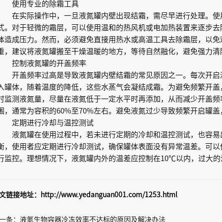
使用专业的除霜工具
在实际操作中，一旦液氮罐内壁出现结霜，需尽早进行处理。使
式。对于轻微的霜层，可以使用温和的热风机或电加热装置来逐步去
体造成压力。然而，必须避免直接用热水或高温工具去除霜层，以免
重，建议将液氮罐搬至干燥温暖的地方，等待自然融化，避免强力清
控制液氮罐的开盖频率
开盖频率过高是导致液氮罐内壁结霜的常见原因之一。每次开启
入罐体，随着温度的降低，这些水蒸气会凝结成霜。为避免频繁开盖
时监测液氮量，尽量在液氮低于一定水平时再添加，从而减少开盖频
围，通常为容积的60%至70%左右。避免液氮过少导致频繁开启罐
定期进行冷却与温控测试
液氮罐在使用过程中，若未进行定期的冷却和温控测试，也容易
衡，使用者应定期进行冷却测试，确保罐体表面没有异常温差。可以
行监控。理想情况下，液氮罐内外的温差应控制在10℃以内，过大
文链接地址：
http://www.yedanguan001.com/1253.html
一条：
液氮生物容器冷冻效率不达标的原因及解决办法