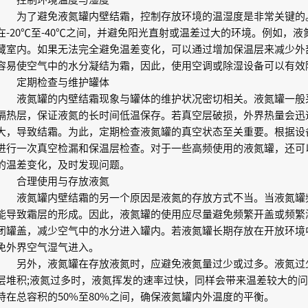
为了避免液氮罐内壁结霜，控制存放环境的温湿度是非常关键的
在-20℃至-40℃之间，并避免阳光直射或温差过大的环境。例如，
藏室内。如果无法完全避免温差变化，可以通过增加保温层来减少外
容易使空气中的水分凝结为霜，因此，使用空调或除湿设备可以有效
定期检查与维护罐体
液氮罐的内壁结霜现象与罐体的维护状况密切相关。液氮罐一般
隔热层，保证液氮的长时间低温保存。若真空层破损，外界热量会迅
大，导致结霜。为此，定期检查液氮罐的真空状态至关重要。根据设
进行一次真空检漏和保温层检查。对于一些高频使用的液氮罐，还可
的温差变化，及时发现问题。
合理使用与存放液氮
液氮罐内壁结霜的另一个原因是液氮的存放方式不当。当液氮罐
能导致霜层的形成。因此，液氮罐的使用应尽量避免频繁开盖或频繁
闭罐盖，减少空气中的水分进入罐内。若液氮罐长期存放在开放环境
免外界空气湿气进入。
另外，液氮罐在存放液氮时，应避免液氮量过少或过多。液氮过
层堆积;液氮过多时，液氮挥发的速率过快，同样会带来温差较大的
持在总容积的50%至80%之间，确保液氮罐内外温度的平衡。