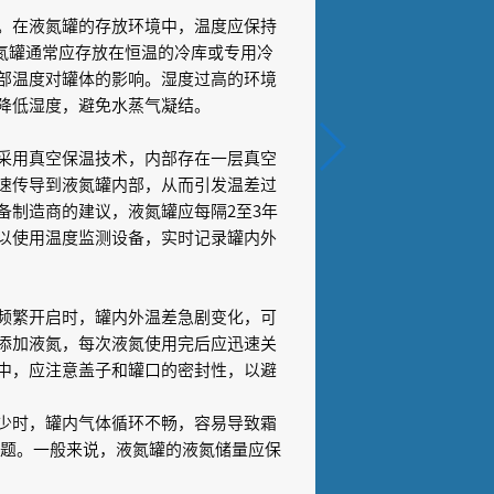
。在液氮罐的存放环境中，温度应保持
液氮罐通常应存放在恒温的冷库或专用冷
部温度对罐体的影响。湿度过高的环境
降低湿度，避免水蒸气凝结。
采用真空保温技术，内部存在一层真空
速传导到液氮罐内部，从而引发温差过
备制造商的建议，液氮罐应每隔2至3年
以使用温度监测设备，实时记录罐内外
频繁开启时，罐内外温差急剧变化，可
添加液氮，每次液氮使用完后应迅速关
中，应注意盖子和罐口的密封性，以避
少时，罐内气体循环不畅，容易导致霜
问题。一般来说，液氮罐的液氮储量应保