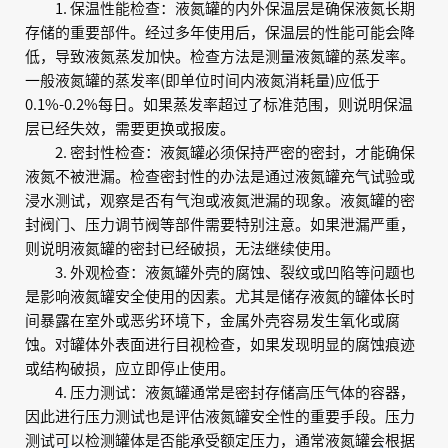
1. 保温性能检查：液氮罐的内外保温层是确保液氮长期
存储的重要部件。经过多年使用后，保温层的性能可能会降
低，导致液氮蒸发加快。检查方法是测量液氮罐的蒸发率。
一般液氮罐的蒸发率(即单位时间内液氮消耗量)应低于
0.1%-0.2%每日。如果蒸发率超过了标准范围，则说明保温
层已经失效，需要更换或报废。
2. 密封性检查：液氮罐必须保持严密的密封，才能确保
液氮不被泄漏。检查密封性的办法是通过液氮罐充气试验或
浸水测试，观察是否有气泡或液氮泄漏的现象。液氮罐的密
封阀门、压力调节阀等部件需要特别注意。如果泄漏严重，
则说明液氮罐的密封已经破损，无法继续使用。
3. 外观检查：液氮罐外壳的腐蚀、裂纹或凹陷等问题也
是影响液氮罐安全使用的因素。尤其是储存液氮的罐体长时
间暴露在室外或恶劣环境下，金属外壳容易发生氧化或腐
蚀。对罐体外表面进行目视检查，如果发现明显的腐蚀痕迹
或结构破损，应立即停止使用。
4. 压力测试：液氮罐通常是密封存储高压气体的容器，
因此进行压力测试也是评估液氮罐安全性的重要手段。压力
测试可以检测罐体是否能承受额定压力，通常液氮罐会根据