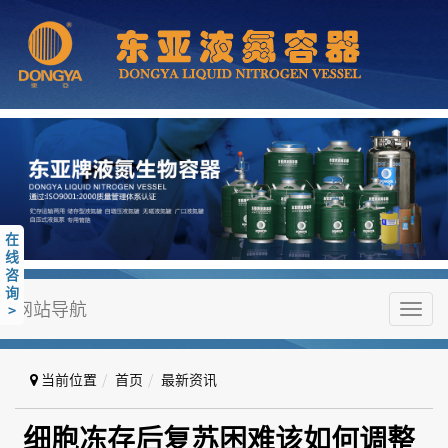
在
线
咨
询
网站导航
>
Toggl
navig
当前位置
首页
最新资讯
细胞冻存后复苏困难该如何调整操
细胞冻存后复苏困难该如何调整