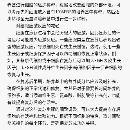
养基进行细胞的逐步稀释，缓慢地改变细胞的外部环境。可
以考虑先将细胞放入含有10%FBS的培养基中稀释，然后逐
步转移至无血清培养基中进行进一步稀释。
对细胞应激反应的减轻
细胞在冻存过程中会经历很大的应激，因此复苏后的环
境应尽可能减少应激反应。一些细胞类型在复苏后表现出较
强的应激反应，导致细胞死亡或生长缓慢。这时，使用一些
生长因子或细胞保护因子可以帮助细胞恢复正常状态。例
如，某些原代细胞或干细胞在复苏后可以加入EGF(表皮生长
因子)、bFGF(碱性成纤维生长因子)等细胞因子来促进细胞的
恢复与生长。
在复苏后早期，培养基中的营养成分也应该及时补充，
确保细胞的正常代谢和修复。尤其是对于需要长时间培养的
细胞系，适当添加维生素、氨基酸、脂肪酸等补充剂，也能
有效提高复苏后的存活率。
通过对这些复苏步骤的细致调整，可以大大提高冻存后
细胞的存活率和增殖能力。根据不同细胞的特性，适时调整
复苏操作的每个环节，是确保复苏成功的关键。