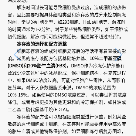
温度波动。
解冻时间过长可能导致细胞受热过度，造成细胞的热伤
害，因此需要根据具体细胞类型和冻存液的成分来控制解冻
时间。常见的细胞类型，如293细胞、HeLa细胞等，解冻时
的时间通常为1-2分钟。对于某些特殊细胞类型，如干细胞或
初代细胞，解冻时间可能稍微延长，但通常不超过3分钟。
冻存液的选择和配方调整
细胞冻存液的组成对细胞复苏后的存活率有着直接的影
响。常见的冻存液配方包括基础培养基、
10%二甲基亚砜
(DMSO)和20%胎牛血清(FBS)。D
MSO作为冷冻保护剂能有
效减少冷冻过程中的冰晶形成，保护细胞结构。在复苏过程
中，如果DMSO浓度过高，可能对细胞产生毒性，从而影响
复苏率。对于大多数细胞系来说，DMSO的浓度范围为
10%-15%。如果使用的DMSO浓度过高，可以尝试将其浓度
降低，或者考虑更换为其他更温和的冷冻保护剂，如甘油或
二乙基二硫代氨基甲烷(EDTA)。
冻存液的配方也可以根据细胞类型进行调整，例如某些
敏感的原代细胞或干细胞，在冻存时可能需要使用更高浓度
的胎牛血清或其他特殊保护剂。如果细胞冻存后复苏困难，