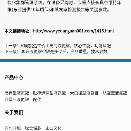
块化集群管理系统。在设备采购时，应重点核查真空维持年
限(东亚提供10年质保)和蒸发率检测报告等关键参数。
本文链接地址：
http://www.yedanguan001.com/1416.html
上一条：
如何挑选性价比高的液氮罐，核心性能，功能适配
下一条：
30升液氮罐空罐是多少斤，产品重量，技术参数
产品中心
储存型液氮罐
贮存运输型液氮罐
大口径型液氮罐
航空型液氮罐
自增压液氮罐
配件
关于我们
公司介绍
经营理念
企业文化