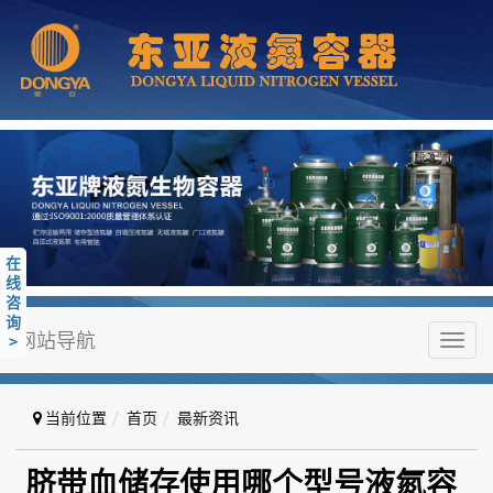
在
线
咨
询
网站导航
>
Toggl
navig
当前位置
首页
最新资讯
脐带血储存使用哪个型号液氮容器
脐带血储存使用哪个型号液氮容