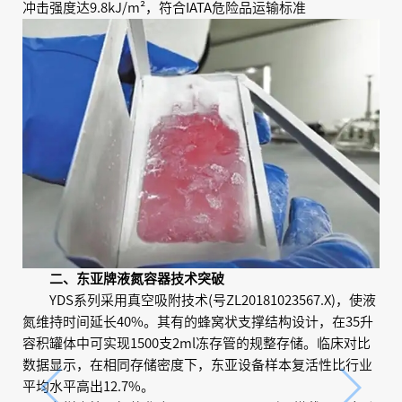
冲击强度达9.8kJ/m²，符合IATA危险品运输标准
二、东亚牌液氮容器技术突破
YDS系列采用真空吸附技术(号ZL20181023567.X)，使液
氮维持时间延长40%。其有的蜂窝状支撑结构设计，在35升
容积罐体中可实现1500支2ml冻存管的规整存储。临床对比
数据显示，在相同存储密度下，东亚设备样本复活性比行业
平均水平高出12.7%。