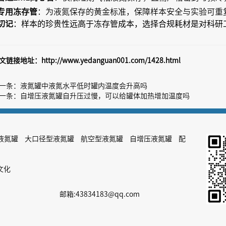
专用冻存管
：为液氮保存的黄金标准，保障样本安全与实验可重
：样本的珍贵性远高于冻存管成本，选择合规耗材是对科研
切记
文链接地址：
http://www.yedanguan001.com/1428.html
一条：
液氮罐中液氮水平低时罐内温度会升高吗
一条：
自增压液氮罐自升压过慢，可以给罐体加热增加温度吗
液氮罐
大口径型液氮罐
航空型液氮罐
自增压液氮罐
配
文化
邮箱:43834183@qq.com