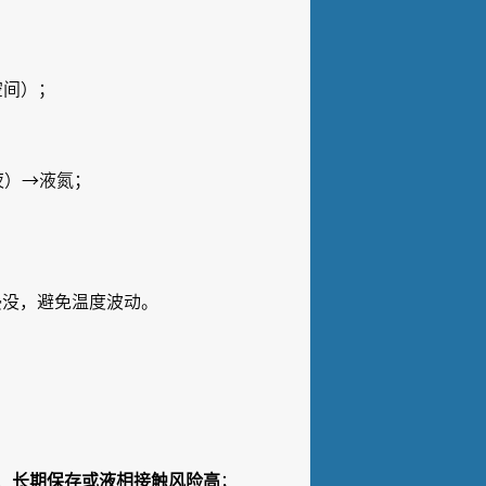
空间）；
过夜）→液氮；
；
浸没，避免温度波动。
，
长期保存或液相接触风险高
；