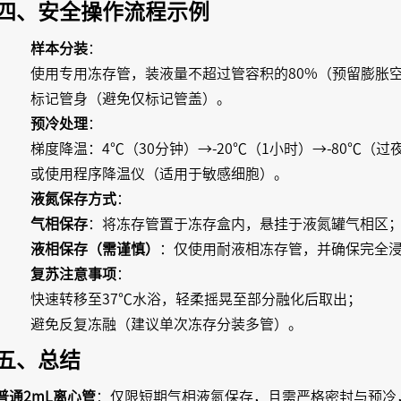
四、安全操作流程示例
样本分装
：
使用专用冻存管，装液量不超过管容积的80%（预留膨胀
标记管身（避免仅标记管盖）。
预冷处理
：
梯度降温：4℃（30分钟）→-20℃（1小时）→-80℃（
或使用程序降温仪（适用于敏感细胞）。
液氮保存方式
：
气相保存
：将冻存管置于冻存盒内，悬挂于液氮罐气相区
液相保存（需谨慎）
：仅使用耐液相冻存管，并确保完全
复苏注意事项
：
快速转移至37℃水浴，轻柔摇晃至部分融化后取出；
避免反复冻融（建议单次冻存分装多管）。
五、总结
普通2mL离心管
：仅限短期气相液氮保存，且需严格密封与预冷