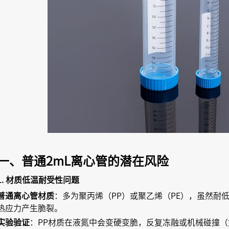
一、普通2mL离心管的潜在风险
1. 材质低温耐受性问题
普通离心管材质
：多为聚丙烯（PP）或聚乙烯（PE），虽然耐
热应力产生脆裂。
实验验证
：PP材质在液氮中会变硬变脆，反复冻融或机械碰撞