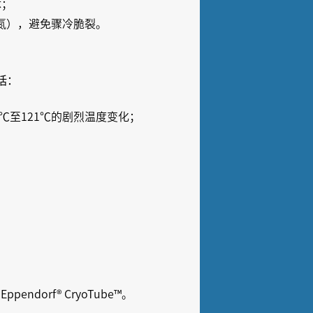
体；
液氮），避免骤冷脆裂。
括：
196℃至121℃的剧烈温度变化；
。
Eppendorf® CryoTube™。