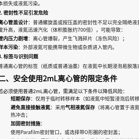
本损失或液氮污染。
2. 密封性不足引发危险
离心管盖设计
：普通螺旋盖或按压盖的密封性不足以完全隔绝液
度升高，液氮迅速汽化（体积膨胀约700倍），可能导致：
管内压力剧增
：离心管爆裂，产生飞溅碎片（冻伤风险）；
样本污染
：外部液氮可能携带微生物或杂质进入管内。
3. 标签与识别问题
普通离心管的标签（纸质或普通油墨）在液氮中长期浸泡易脱落
二、安全使用2mL离心管的限定条件
若必须使用普通2mL离心管，需满足以下条件以降低风险：
短期保存
：仅用于临时转移样本（如液氮中短暂浸泡后转
避免直接接触液氮
：采用
气相液氮保存
（将离心管置于液氮
热冲击；
加固密封措施
：
使用Parafilm密封管口，或选择带O形圈的密封盖；