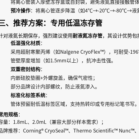
将离心管装入厚壁冻存盒或自封袋，避免液氮直接接触管
预冷操作
：将离心管逐步降温（如4℃→-20℃→-80℃→
三、推荐方案：专用低温冻存管
针对液氮长期保存，强烈建议使用
，其设计优势包
耐液氮冻存管
低温强化材质
：
采用超耐寒聚丙烯（如Nalgene CryoFlex™），可耐受-
管壁厚度增加（如1.5mm以上），抗冲击性强。
双重密封结构
：
内嵌硅胶垫圈+外螺旋盖，确保气密性；
部分品牌设计内部螺纹，防止液氮渗入。
标准化标签系统
：
管体预留耐低温标签区域，支持热转印或专用标记笔书写
：
常用规格
容量：1.8mL、2.0mL（兼容大部分样本需求）；
品牌推荐：Corning® CryoSeal™、Thermo Scientific™ Nunc™、