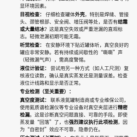
显环境因素。
目视检查：
仔细检查罐体
外壳
，特别是焊缝、管接
头、颈管根部、安全阀、增压阀等处，是否有
结霜
或大量结冰
？这是真空失效或严重泄漏的直观标
志。轻微泄漏初期可能无霜。
听觉检查：
在安静环境下贴近罐体听，真空良好的
罐应非常安静。若有持续或间歇性的“嘶嘶”声
（轻微漏气声），需高度警惕。
液位计验证：
尝试用另一种方式（如人工尺测）复
核液位读数，确认是真实蒸发还是测量误差。检查
液位计线路和显示是否正常。
专业检测（至关重要）：
真空度测试：
联系液氮罐制造商或专业维保公司，
使用氦质谱检漏仪等专业设备对真空夹层进行
精密
检漏
。这是诊断真空问题直接、可靠的手段。即使
蒸发量“回落”了，也
强烈建议执行此项检测
，因
为“自密封”效应不可靠，隐患仍在。