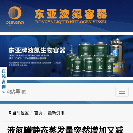
在
线
咨
询
网站导航
>
Toggl
navig
当前位置
首页
最新资讯
液氮罐静态蒸发量突然增加又减少
液氮罐静态蒸发量突然增加又减