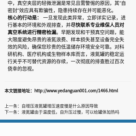
中，真空夹层的轻微泄漏是常见且需警惕的原因，其“自
密封”效应具有欺骗性，隐患持续存在并可能恶化。
一旦发现此类异常，立即详实记录，进
核心的行动是：
行基本的环境和外观排查，并
尽快联系专业维保人员对
。早期发现和干预真空问题，能
真空系统进行精密检漏
大限度避免昂贵的液氮浪费、样本损失甚至设备完全失
效的风险，确保您珍贵的低温储存环境安全可靠。对科
研机构、医疗机构或生物样本库而言，液氮罐的稳定运
行关乎不可替代资源的存续，一次彻底的排查胜过百次
侥幸的忽视。
本文链接地址：
http://www.yedanguan001.com/1466.html
上一条：
自增压液氮罐增压速度慢是什么原因导致
下一条：
液氮罐由于温度低，自升压过慢，可以给罐体加热吗