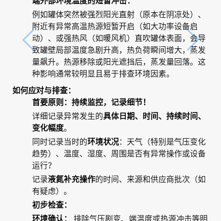
端外部环境温度的短暂冲击：
例如罐体突然被强烈阳光直射（原本在阴凉处）、
附近有异常高温热源短暂开启（如大功率设备启
动）、或强热风（如暖风机）直吹罐体表面，会导
致罐壁局部温度急剧升高，热负荷瞬间增大，蒸发
量飙升。热源移除或阳光遮挡后，蒸发量回落。这
种影响通常较明显且易于排查环境因素。
如何应对与排查：
首要原则：持续监控，记录细节！
详细记录异常发生的
具体日期、时间、持续时间、
变化幅度
。
同时记录当时的
环境状况
：天气（特别是气压变化
趋势）、温度、湿度、周围是否有异常操作或设备
运行？
记录
液氮补充操作
的时间、来源和供应商批次（如
有疑虑）。
初步检查：
环境确认：
排除气压剧变、端温度或热源冲击等明