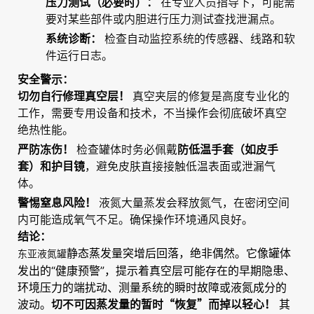
压力测试（必要时）：
在专业人员指导下，可能需
要对某些部件或内胆进行压力测试查找泄漏点。
系统诊断：
检查自动监控系统的传感器、线路和软
件运行日志。
安全警示：
切勿自行修理真空层！
真空夹层的修复是高度专业化的
工作，需要专用设备和技术，不当操作会彻底破坏真空
绝热性能。
严防冻伤！
检查罐体时务必佩戴
防低温手套（如皮手
套）和护目镜
，避免皮肤直接接触低温表面或泄漏气
体。
警惕窒息风险！
液氮大量蒸发会释放氮气，在密闭空间
内可能造成氧气不足。确保操作环境通风良好。
结论：
静态蒸发量突增后回落，绝非偶然。它像罐体
东亚液氮罐
发出的“健康预警”，提示着真空层可能存在的早期隐患、
环境压力的端扰动、测量系统的瞬时故障或液氮成分的
波动。
其
切不可因蒸发量的暂时“恢复”而掉以轻心！