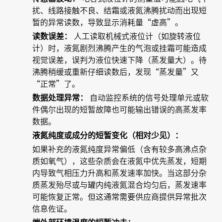
扰、线路接触不良、结霜或液氮沸腾扰动而出现短
暂的异常读数，导致显示消耗量“虚高”。
读数误差：
人工读取机械式液位计（如旋转液位
计）时，液氮剧烈沸腾产生的气泡或挂霜可能造成
视觉误差，误判为液位快速下降（蒸发量大）。待
沸腾稍缓或重新仔细读数后，发现“蒸发量”又
“正常”了。
数据处理异常：
自动监控系统的信号处理单元或软
件偶尔出现的短暂故障也可能输出错误的高蒸发率
数据。
液氮纯度或成分的短暂变化（相对少见）：
如果补充的液氮纯度异常偏低（含有较多高沸点杂
质如氧气），这些杂质会在液氮中优先蒸发，短期
内导致气相压力升高和蒸发速率加快。当这部分杂
质蒸发殆尽或与罐内纯液氮混合均匀后，蒸发速率
可能恢复正常。但这通常需要供应商提供异常批次
信息佐证。