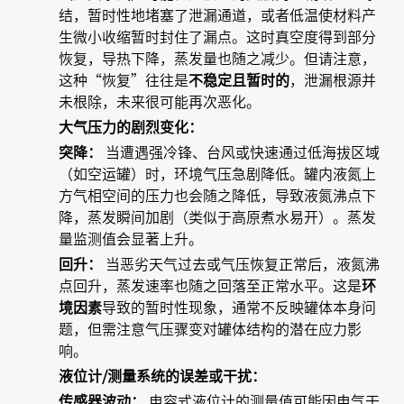
结，暂时性地堵塞了泄漏通道，或者低温使材料产
生微小收缩暂时封住了漏点。这时真空度得到部分
恢复，导热下降，蒸发量也随之减少。但请注意，
这种“恢复”往往是
不稳定且暂时的
，泄漏根源并
未根除，未来很可能再次恶化。
大气压力的剧烈变化：
突降：
当遭遇强冷锋、台风或快速通过低海拔区域
（如空运罐）时，环境气压急剧降低。罐内液氮上
方气相空间的压力也会随之降低，导致液氮沸点下
降，蒸发瞬间加剧（类似于高原煮水易开）。蒸发
量监测值会显著上升。
回升：
当恶劣天气过去或气压恢复正常后，液氮沸
点回升，蒸发速率也随之回落至正常水平。这是
环
境因素
导致的暂时性现象，通常不反映罐体本身问
题，但需注意气压骤变对罐体结构的潜在应力影
响。
液位计/测量系统的误差或干扰：
传感器波动：
电容式液位计的测量值可能因电气干