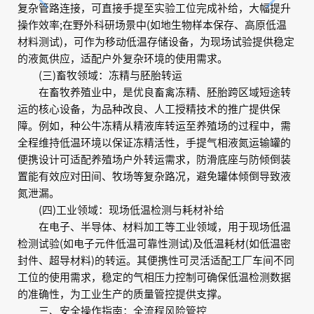
复杂管路连接，可直接手提至实验工位完成补给，大幅提升
操作效率;在野外科研场景中(如地生物样本保存、高原低温
材料测试)，可作为移动低温存储设备，为现场试验提供稳定
的液氮供应，适配户外复杂环境的使用需求。
(三)畜牧领域：冻精与胚胎转运
在畜牧养殖业中，是优良畜禽冻精、胚胎跨区域短途转
运的核心设备，为品种改良、人工授精技术的推广提供保
障。例如，种公牛冻精从精液库转运至养殖场的过程中，需
全程维持低温环境以保证冻精活性，手提气相液氮运输罐的
便携设计可适配养殖场户外转运需求，防滑底座与防倾倒装
置能有效应对田间、牧场等复杂路况，避免罐体倾倒导致液
氮泄漏。
(四)工业领域：现场低温检测与耗材补给
在电子、半导体、材料加工等工业领域，用于现场低温
检测试验(如电子元件低温可靠性测试)及低温耗材(如低温密
封件、超导材料)的转运。其便携性可灵活适配工厂车间不同
工位的使用需求，稳定的气相压力控制可确保低温检测数据
的准确性，为工业生产的质量管控提供支撑。
三、安全操作指南：全流程风险管控