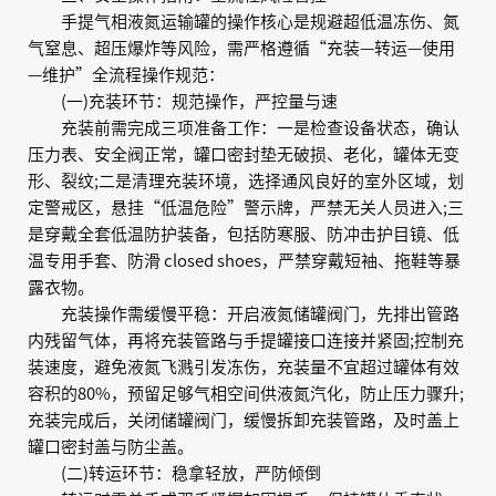
手提气相液氮运输罐的操作核心是规避超低温冻伤、氮
气窒息、超压爆炸等风险，需严格遵循“充装—转运—使用
—维护”全流程操作规范：
(一)充装环节：规范操作，严控量与速
充装前需完成三项准备工作：一是检查设备状态，确认
压力表、安全阀正常，罐口密封垫无破损、老化，罐体无变
形、裂纹;二是清理充装环境，选择通风良好的室外区域，划
定警戒区，悬挂“低温危险”警示牌，严禁无关人员进入;三
是穿戴全套低温防护装备，包括防寒服、防冲击护目镜、低
温专用手套、防滑 closed shoes，严禁穿戴短袖、拖鞋等暴
露衣物。
充装操作需缓慢平稳：开启液氮储罐阀门，先排出管路
内残留气体，再将充装管路与手提罐接口连接并紧固;控制充
装速度，避免液氮飞溅引发冻伤，充装量不宜超过罐体有效
容积的80%，预留足够气相空间供液氮汽化，防止压力骤升;
充装完成后，关闭储罐阀门，缓慢拆卸充装管路，及时盖上
罐口密封盖与防尘盖。
(二)转运环节：稳拿轻放，严防倾倒