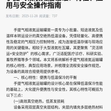
用与安全操作指南
发布日期：2025-11-28 阅读量：737
手提气相液氮运输罐是一类专为小批量、短途液氮及低
温样本转运设计的真空绝热低温设备，凭借轻量化、高便携
性及稳定的气相压力控制特性，成为连接低温存储与现场应
用的关键载体。相较于大型液氮杜瓦罐，其更聚焦“灵活转
运+安全防护”的核心需求，广泛适配医疗诊疗、科研实验、
畜牧养殖等多个领域。本文将系统解析手提气相液氮运输罐
的核心特性、典型应用场景，并梳理全流程安全操作规范，
为设备的高效合规使用提供参考。
一、核心特性：便携与低温保冷的平衡
手提气相液氮运输罐的设计核心是在保障低温保冷性能
的基础上，大化提升便携性与安全性，其核心特性可概括为
以下三点：
(一)高效真空绝热，低蒸发损耗
设备采用双层真空夹层结构，夹层内填充多层绝热材料