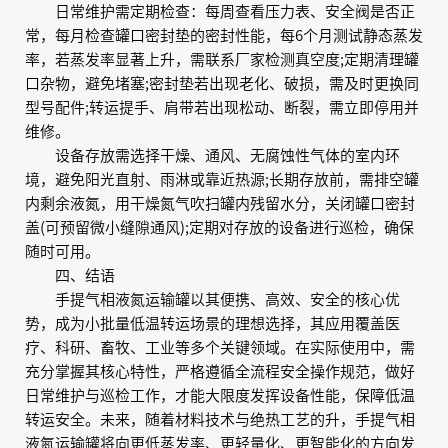
日常维护需定期检查：每周查看压力表、安全阀是否正
常，每月检查罐口密封垫的密封性能，每6个月测试静态蒸发
率，若蒸发率显著上升，需联系厂家检测真空度;定期清理罐
口杂物，避免堵塞;密封垫若出现老化、破损，需及时更换同
型号配件;转运提手、肩带若出现松动、断裂，需立即停用并
维修。
设备存放需选择干燥、通风、无腐蚀性气体的室内环
境，避免阳光直射、雨淋或靠近热源;长期存放前，需排空罐
内剩余液氮，用干燥氮气吹扫罐内残留水分，关闭罐口密封
盖(可预留微小缝隙通风);定期对存放的设备进行巡检，确保
随时可用。
四、结语
手提气相液氮运输罐以其便携、高效、安全的核心优
势，成为小批量低温转运场景的理想选择，其应用覆盖医
疗、科研、畜牧、工业等多个关键领域。在实际使用中，需
充分掌握其核心特性，严格遵循全流程安全操作规范，做好
日常维护与巡检工作，才能大限度发挥设备性能，保障低温
转运安全。未来，随着材料技术与绝热工艺的升，手提气相
液氮运输罐将向更低蒸发率、更轻量化、更智能化的方向发