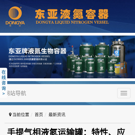
在
线
咨
询
网站导航
>
Toggl
navig
当前位置
首页
最新资讯
手提气相液氮运输罐：特性、应用
手提气相液氮运输罐：特性、应