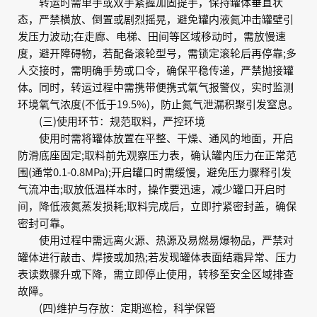
转运时需单手或双手紧握加固提手，保持罐体垂直状
态，严禁横放、倒置或剧烈摇晃，避免罐内液氮冲击罐壁引
发压力波动;在走廊、电梯、田间等区域移动时，需放慢速
度，避开障碍物，若配备滚轮型号，需锁定滚轮后再停靠;多
人交接时，需明确手势或口令，确保平稳传递，严禁抛接罐
体。同时，转运过程中需携带便携式氧气报警仪，实时监测
环境氧气浓度(不低于19.5%)，防止氮气泄漏积聚引发窒息。
(三)使用环节：规范取料，严控环境
使用时需将罐体放置在平整、干燥、通风的地面，开启
防滑底座固定;取料前先观察压力表，确认罐内压力在正常范
围(通常0.1-0.8MPa);开启罐口时需缓慢，避免压力骤释引发
气流冲击;取放低温样本时，操作要迅速，减少罐口开启时
间，降低液氮蒸发损耗;取料完成后，立即拧紧密封盖，确保
密封可靠。
使用过程中需远离火源、热源及易燃易爆物品，严禁对
罐体进行敲击、焊接或加热;若发现罐体表面结霜异常、压力
表读数骤升或下降，需立即停止使用，转移至安全区域排查
故障。
(四)维护与存放：定期巡检，科学保管