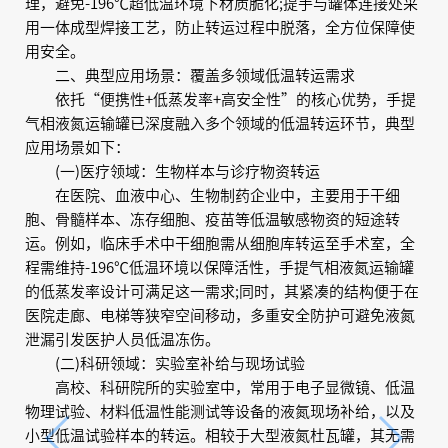
理，避免-196℃超低温环境下材质脆化;提手与罐体连接处采
用一体成型焊接工艺，防止转运过程中脱落，全方位保障使
用安全。
二、典型应用场景：覆盖多领域低温转运需求
依托“便携性+低蒸发率+高安全性”的核心优势，手提
气相液氮运输罐已深度融入多个领域的低温转运环节，典型
应用场景如下：
(一)医疗领域：生物样本与诊疗物资转运
在医院、血液中心、生物制药企业中，主要用于干细
胞、骨髓样本、冻存细胞、疫苗等低温敏感物资的短途转
运。例如，临床手术中干细胞需从细胞库转运至手术室，全
程需维持-196℃低温环境以保障活性，手提气相液氮运输罐
的低蒸发率设计可满足这一需求;同时，其紧凑的结构便于在
医院走廊、电梯等狭窄空间移动，多重安全防护可避免液氮
泄漏引发医护人员低温冻伤。
(二)科研领域：实验室补给与现场试验
高校、科研院所的实验室中，常用于电子显微镜、低温
物理试验、材料低温性能测试等设备的液氮现场补给，以及
小型低温试验样本的转运。相较于大型液氮杜瓦罐，其无需