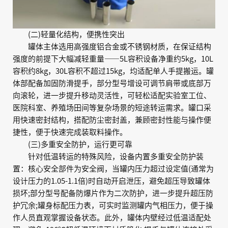
(二)轻量化结构，便携性突出
罐体主体选用高强度铝合金或不锈钢材质，在保证结构
强度的前提下大幅减轻重量——5L容积设备净重约5kg，10L
容积约8kg，30L容积不超过15kg，均适配单人手提搬运。罐
体部配备加固防滑提手，部分型号增设可调节肩带或底部万
向滚轮，进一步提升移动灵活性，可轻松适配实验室工位、
医院科室、养殖场田间等复杂场景的短途转运需求。罐口采
用快速密封结构，搭配防尘密封盖，兼顾密封性能与操作便
捷性，便于快速完成装取料操作。
(三)多重安全防护，运行更可靠
针对低温转运的特殊风险，设备内置多重安全防护装
置：核心安全部件为安全阀，当罐内压力超过设定值(通常为
设计压力的1.05-1.1倍)时自动开启泄压，避免超压导致罐体
损坏;部分型号配备防爆片作为二次防护，进一步提升超压防
护冗余;罐身标配压力表，可实时监测罐内气相压力，便于操
作人员直观掌握设备状态。此外，罐体内壁经过低温适配处