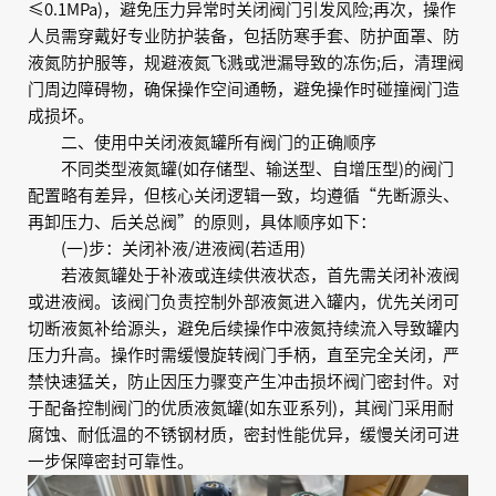
≤0.1MPa)，避免压力异常时关闭阀门引发风险;再次，操作
人员需穿戴好专业防护装备，包括防寒手套、防护面罩、防
液氮防护服等，规避液氮飞溅或泄漏导致的冻伤;后，清理阀
门周边障碍物，确保操作空间通畅，避免操作时碰撞阀门造
成损坏。
二、使用中关闭液氮罐所有阀门的正确顺序
不同类型液氮罐(如存储型、输送型、自增压型)的阀门
配置略有差异，但核心关闭逻辑一致，均遵循“先断源头、
再卸压力、后关总阀”的原则，具体顺序如下：
(一)步：关闭补液/进液阀(若适用)
若液氮罐处于补液或连续供液状态，首先需关闭补液阀
或进液阀。该阀门负责控制外部液氮进入罐内，优先关闭可
切断液氮补给源头，避免后续操作中液氮持续流入导致罐内
压力升高。操作时需缓慢旋转阀门手柄，直至完全关闭，严
禁快速猛关，防止因压力骤变产生冲击损坏阀门密封件。对
于配备控制阀门的优质液氮罐(如东亚系列)，其阀门采用耐
腐蚀、耐低温的不锈钢材质，密封性能优异，缓慢关闭可进
一步保障密封可靠性。