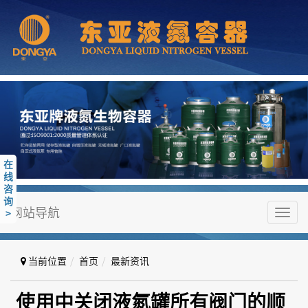
在
线
咨
询
网站导航
>
Toggl
navig
当前位置
首页
最新资讯
使用中关闭液氮罐所有阀门的顺序
使用中关闭液氮罐所有阀门的顺