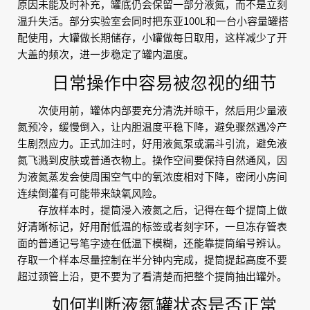
原因未能及时补充，罐底仍会保留一部分液氮，而不是立刻
温升失活。部分实验室会同时把东亚100L和一台小容量罐搭
配使用，大罐做长期储存，小罐做每日取用，这样减少了开
大盖的频次，进一步稳定了罐内温度。
日常操作中容易被忽视的细节
次使用前，罐体内部要充分清洗并晾干，然后用少量液
氮预冷，缓慢倒入，让内胆温度平稳下降，避免骤然遇冷产
生剧烈应力。正式加注时，好用液氮泵或漏斗引流，避免液
氮飞溅到皮肤或普通衣物上。操作空间要保持自然通风，因
为液氮蒸发会使周围空气中的氧浓度相对下降，密闭小房间
连续倒灌有可能带来缺氧风险。
存放样本时，提筒浸入液氮之后，记得在每个提筒上做
好清晰标记，好用耐低温的标签或者刻字环，一旦冻存管表
面的普通记号笔字迹在低温下模糊，还能靠提筒编号辨认。
存取一个样本尽量控制在半分钟内完成，提筒提起高度不要
超过颈管上沿，更不要为了看清楚而把整个提筒抽出罐外。
如何判断液氮罐状态是否正常