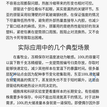
不容易出现脆裂问题，热胀冷缩带来的形变也相对可控。
颈管这个部位看似不起眼，其实是漏热的关键环节。东
亚的颈管采用较薄壁的环氧玻璃钢材质，在保证强度的情况
下尽量降低热传导，避免把外部热量直接导入内胆，也减少
了管口结冰的麻烦。另外，颈塞用的是绝热性能较好的泡沫
塑料，紧密包裹在提筒颈口周围，既阻止对流换热，又不会
因为卡死导致取出困难。
实际应用中的几个典型场景
在畜牧业，冻精保存对温度波动为敏感。100L的容量可
以装下数千支冻精细管，一支提筒按编号归类存放，存取时
能够快速定位，减少其他样本在室温下的暴露时间。很多基
层配种站点会因为配种季节变化密集取用，东亚100L液氮罐
在频繁揭盖的情况下，蒸发损失也不至于短时飙升，这是由
颈管结构和绝热设计共同决定的。
细胞库和科研实验室更看重样本的长期安全。有些细胞
株需要多年保存，中间不能出现液氮蒸干的情况。对于这种
需求，100L的大储液量本身就是一道保险。即便偶尔因外部