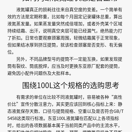
液氮罐真正的损耗往往来自真空度的变差。一个简单有
效的方法是定期称重，比如每个月固定记录罐体总重，算出
液氮蒸发量。如果蒸发量突然成倍增加，或者外壳某个区域
持续结霜、出汗，说明真空夹层可能已经漏气，绝热能力打
了折扣。日常也要观察颈塞周围，轻微结霜属于正常现象，
但如果结冰厚到挤压提筒，就该检查颈塞是否变形、有无偏
位。
另外，不同品牌型号的提筒不一定能互换，如果发现提
筒有裂纹、筒底脱焊，应当及时更换东亚原厂配套的提筒，
避免因小配件问题伤及大批样本。
围绕100L这个规格的选购思考
有需求的单位在比较不同液氮罐时，容易被各种“高性
价比”宣传分散注意力，其实更应该回到核心指标上来：静
态液氮保存天数、口径与提筒规格、空重以及是否符合GB/T
5458这类现行标准。东亚100L液氮罐在匹配以上各项指标
时，给出的各项数据基本属于当前同类产品中的主流水平，