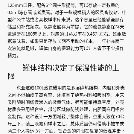
125mm口径，配备6个圆柱形提筒，可以存放一定数量的
0.5ml冻存管或者麦管。对于一些规模稍大的区县畜牧站、中
型种公牛站或者高校样本库来说，这个容量已经能够兼顾存
储量和补充频次。以静态储存为前提，它的液氮静态保存天
数通常在180天以上，对应的日蒸发率在0.45升左右。这组数
据意味着，如果只是存放长期不用动的样本，一年补充两三
次液氮就足够，罐体自身的保温能力可以让人省下不少操作
精力。
罐体结构决定了保温性能的上
限
东亚这款100L液氮罐用的是多层绝热结构，内胆和外壳
之间不但抽成了高真空，还填塞了绝热材料和吸附剂，用来
吸附随时间缓慢渗入的微量气体，尽可能维持真空度。外壳
材质多采用铝合金，部分区域做防锈处理，内胆同样用铝合
金制作。这种设计一方面减轻了整体自重，空重大致在70公
斤上下，装上液氮和样本之后，总体质量仍可借助小推车或
两三个人搬运;另一方面，铝合金的内胆在反复的低温冲击下