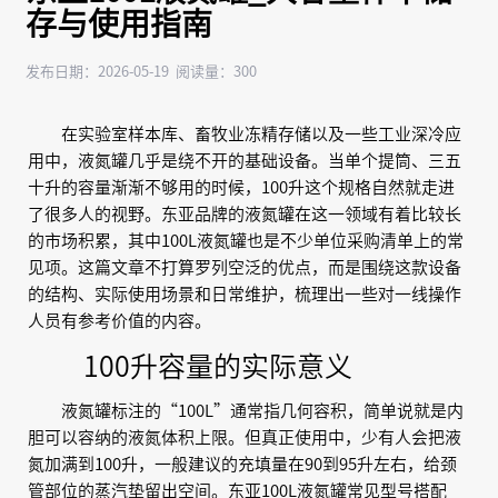
存与使用指南
发布日期：2026-05-19 阅读量：300
在实验室样本库、畜牧业冻精存储以及一些工业深冷应
用中，液氮罐几乎是绕不开的基础设备。当单个提筒、三五
十升的容量渐渐不够用的时候，100升这个规格自然就走进
了很多人的视野。东亚品牌的液氮罐在这一领域有着比较长
的市场积累，其中100L液氮罐也是不少单位采购清单上的常
见项。这篇文章不打算罗列空泛的优点，而是围绕这款设备
的结构、实际使用场景和日常维护，梳理出一些对一线操作
人员有参考价值的内容。
100升容量的实际意义
液氮罐标注的“100L”通常指几何容积，简单说就是内
胆可以容纳的液氮体积上限。但真正使用中，少有人会把液
氮加满到100升，一般建议的充填量在90到95升左右，给颈
管部位的蒸汽垫留出空间。东亚100L液氮罐常见型号搭配