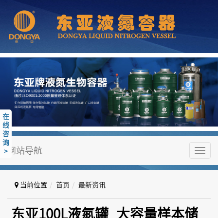
在
线
咨
询
网站导航
>
Toggl
navig
当前位置
首页
最新资讯
东亚100L液氮罐_大容量样本储
东亚100L液氮罐_大容量样本储