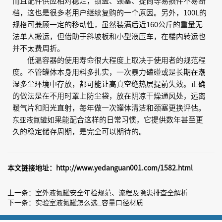
而且配件供应相对稳定，锁盖、颈塞、提筒等易损件不易断
档，这也是很多老用户继续复购的一个原因。另外，100L的
规格可兼顾一定的移动性，虽然装满后近160公斤的重量无
法单人搬运，但借助于斜坡板和小型液压车，在楼内转运也
并不太费周折。
低温容器的使用寿命很大程度上取决于使用者的规范程
度。不管罐体本身用料多扎实，一次暴力磕碰或是长期在潮
湿多尘环境中存放，都可能让高真空绝热层提前失效。正确
的做法是在不用时罩上防尘袋，放在阴凉干燥通风处，远离
暖气片和阳光直射，每年做一次罐体清洁和颈塞更换评估。
如果能配合这样的日常习惯，它提供数年甚至更
东亚液氮罐
久的稳定储存周期，是完全可以期待的。
本文链接地址：
http://www.yedanguan001.com/1582.html
上一条：
室外液氮罐安全年检规范、流程及隐患排查全解析
下一条：
实验室液氮罐怎么选_容量口径材质