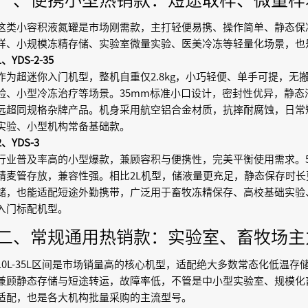
这类小容积液氮罐是市场刚需款，主打轻便易携、操作简单、静态保
样、小规模冻精存储、实验室微量实验、医美冷冻等轻量化场景，也
1、YDS-2-35
作为超迷你入门机型，整机自重仅2.8kg，小巧轻便、单手可提，
验、小型冷冻治疗等场景。35mm标准小口设计，密封性优异，静态
远超同规格杂牌产品。机身采用航空铝合金材质，抗摔耐腐蚀，日常
实验、小型机构常备基础款。
2、YDS-3
行业普及率高的小型爆款，兼顾容积与便携性，完美平衡使用需求。
精麦管存放，兼容性强。相比2L机型，储液量更充足，静态保存时
储，也能适配短途外勤携带，广泛用于畜牧冻精保存、高校基础实验
入门标配机型。
二、常规通用热销款：实验室、畜牧场主
10L-35L区间是市场销量高的核心机型，适配绝大多数常态化低温
兼顾静态存储与短途转运，故障率低，不管是中小型实验室、规模化
适配，也是各大机构批量采购的主流型号。