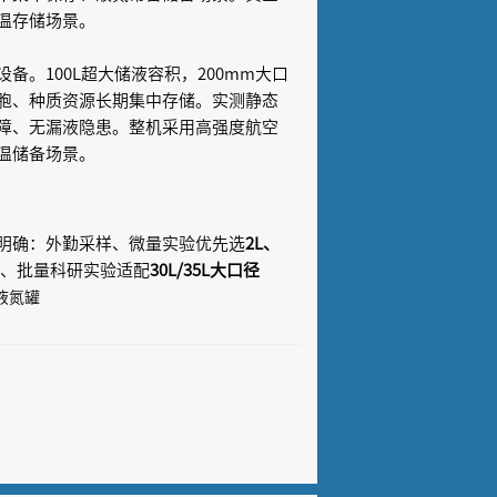
温存储场景。
。100L超大储液容积，200mm大口
胞、种质资源长期集中存储。实测静态
障、无漏液隐患。整机采用高强度航空
温储备场景。
明确：外勤采样、微量实验优先选
2L、
、批量科研实验适配
30L/35L大口径
液氮罐