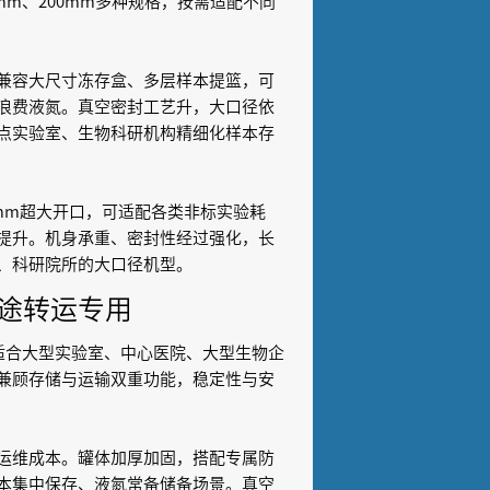
5mm、200mm多种规格，按需适配不同
又能兼容大尺寸冻存盒、多层样本提篮，可
浪费液氮。真空密封工艺升，大口径依
点实验室、生物科研机构精细化样本存
mm超大开口，可适配各类非标实验耗
提升。机身承重、密封性经过强化，长
、科研院所的大口径机型。
途转运专用
适合大型实验室、中心医院、大型生物企
兼顾存储与运输双重功能，稳定性与安
运维成本。罐体加厚加固，搭配专属防
本集中保存、液氮常备储备场景。真空