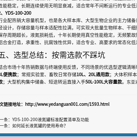
性能稳定，长期连续使用无明显衰减，适合常年不间断运行的专业低
2、YDS-100-200
行业配热销大容量机型，也是各大样本库、大型生物企业的主力储备设备
径设计，存储容量与样本适配性拉满，可实现大批量生物样本、干细
保存周期超长，液氮损耗低，十年长期使用真空性能稳定，无频繁故
铝合金打造，承重性、抗腐蚀性优异，适合专业、高要求的常态化低
五、选型总结：按需选款不踩坑
结合市场十年热销数据与终端使用反馈，不同场景的优选型逻辑清晰
3L便携款
；常规实验室、畜牧日常存储
10L、20L通用款
；大体积样本
款
；大型机构集中储备、短途转运直接入手
50L-100L大容量款
。
东亚
文链接地址：
http://www.yedanguan001.com/1593.html
一条：
YDS-100-200液氮罐标准配置清单及功能
一条：
如何延长液氮罐的使用寿命？