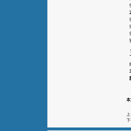
本
上
下