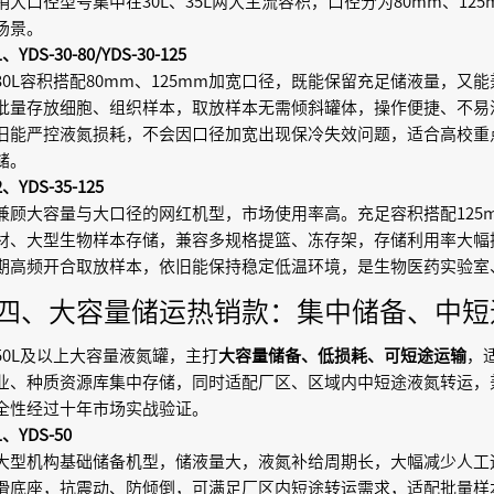
销大口径型号集中在30L、35L两大主流容积，口径分为80mm、12
场景。
1、YDS-30-80/YDS-30-125
30L容积搭配80mm、125mm加宽口径，既能保留充足储液量，
批量存放细胞、组织样本，取放样本无需倾斜罐体，操作便捷、不易
旧能严控液氮损耗，不会因口径加宽出现保冷失效问题，适合高校重
储。
2、YDS-35-125
兼顾大容量与大口径的网红机型，市场使用率高。充足容积搭配125
材、大型生物样本存储，兼容多规格提篮、冻存架，存储利用率大幅
期高频开合取放样本，依旧能保持稳定低温环境，是生物医药实验室
四、大容量储运热销款：集中储备、中短
50L及以上大容量液氮罐，主打
大容量储备、低损耗、可短途运输
，
业、种质资源库集中存储，同时适配厂区、区域内中短途液氮转运，
全性经过十年市场实战验证。
1、YDS-50
大型机构基础储备机型，储液量大，液氮补给周期长，大幅减少人工
滑底座，抗震动、防倾倒，可满足厂区内短途转运需求，适配批量样