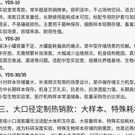
1、YDS-10
实验室常青款，常年稳居热销榜单。容积适中，不占场地空间，适合
熟，液氮日蒸发量低，长期使用能耗成本可控。标配专用防护套与加
稳妥，不易磕碰损伤。主要用于菌种保存、细胞样本短期存储、畜禽
实验场景，容错率高、耐用性强。
2、YDS-20
解决小罐容量不足、大罐能耗偏高的痛点，是中型存储场景的优解。
中存放，无需频繁补加液氮，大幅减少运维频次。机身结构稳固，真
现真空衰减、漏液等问题。适配中型实验室、规模化养殖基地、生物
性。
3、YDS-30/35
针对样本存储量大、补液频次有限的场景设计，是中端存储主力机型
合中长期样本保存。机身工艺扎实，抗老化、抗渗透能力强，长期高
小型生物实验室、医疗机构样本常温储备，批量采购性价比突出。
三、大口径定制热销款：大样本、特殊耗
常规小口液氮罐无法适配大体积冻存盒、大容量样本、特殊实验耗材
的优势，成为科研深度实验、特殊生物样本存储的刚需款，也是近两