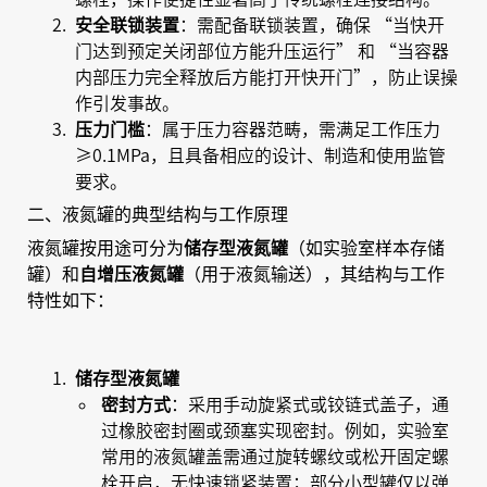
安全联锁装置
：需配备联锁装置，确保 “当快开
门达到预定关闭部位方能升压运行” 和 “当容器
内部压力完全释放后方能打开快开门”，防止误操
作引发事故。
压力门槛
：属于压力容器范畴，需满足工作压力
≥0.1MPa，且具备相应的设计、制造和使用监管
要求。
二、液氮罐的典型结构与工作原理
液氮罐按用途可分为
（如实验室样本存储
储存型液氮罐
罐）和
（用于液氮输送），其结构与工作
自增压液氮罐
特性如下：
储存型液氮罐
密封方式
：采用手动旋紧式或铰链式盖子，通
过橡胶密封圈或颈塞实现密封。例如，实验室
常用的液氮罐盖需通过旋转螺纹或松开固定螺
栓开启，无快速锁紧装置；部分小型罐仅以弹