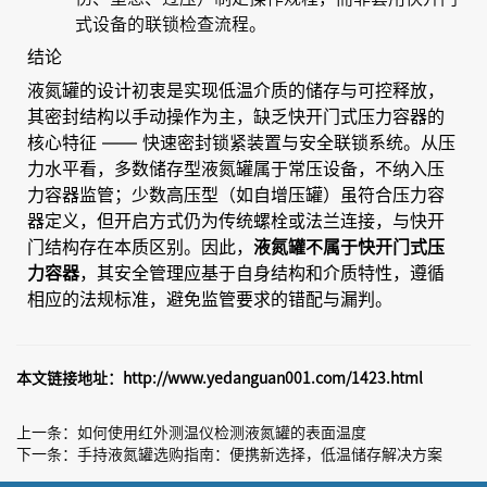
式设备的联锁检查流程。
结论
液氮罐的设计初衷是实现低温介质的储存与可控释放，
其密封结构以手动操作为主，缺乏快开门式压力容器的
核心特征 —— 快速密封锁紧装置与安全联锁系统。从压
力水平看，多数储存型液氮罐属于常压设备，不纳入压
力容器监管；少数高压型（如自增压罐）虽符合压力容
器定义，但开启方式仍为传统螺栓或法兰连接，与快开
门结构存在本质区别。因此，
液氮罐不属于快开门式压
，其安全管理应基于自身结构和介质特性，遵循
力容器
相应的法规标准，避免监管要求的错配与漏判。
本文链接地址：
http://www.yedanguan001.com/1423.html
上一条：
如何使用红外测温仪检测液氮罐的表面温度
下一条：
手持液氮罐选购指南：便携新选择，低温储存解决方案