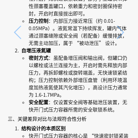
性颈塞覆盖罐口，依赖重力和密封圈保持密
封，开启时直接拔出即可。
压力控制
：内部压力接近常压（约 0.01-
0.05MPa）。液氮常温下持续挥发，罐内气体
通过颈塞缝隙或安全阀（若配备）缓慢排放，
无需主动加压，属于 “被动泄压” 设计。
自增压液氮罐
密封方式
：虽配备增压阀和输出阀，但罐口仍
以螺栓或法兰连接为主，开启时需先释放内部
压力，再拆卸螺栓或旋转端盖，无快速锁紧结
构；压力控制依赖外部增压盘管（利用环境温
度加热液氮使其汽化增压），高设计压力通常
为 1.6-1.7MPa。
安全配置
：仅设置安全阀等基础泄压装置，无
快开门式压力容器所需的安全联锁系统。
三、关键差异对比与法规符合性分析
结构设计的本质区别
快开门式压力容器的核心是 “快速密封锁紧装