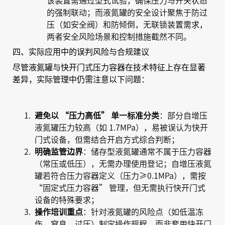
该装置需通过型式试验，确保压力与开关状态
的强制联动；而液氮罐的安全设计聚焦于防过
压（如安全阀）和防倾倒，无联锁装置需求，
两者安全风险场景和控制措施截然不同。
四、实际应用中的误判风险与合规建议
尽管液氮罐与快开门式压力容器在技术特征上存在显著
差异，实际管理中仍需注意以下问题：
避免以 “压力高低” 单一标准分类
：部分自增压
液氮罐压力较高（如 1.7MPa），易被误认为快开
门式设备，但需结合开启方式综合判断；
明确监管边界
：储存型液氮罐通常不属于压力容器
（常压或低压），无需办理使用登记；自增压液氮
罐若符合压力容器定义（压力≥0.1MPa），需按
“固定式压力容器” 管理，但无需执行快开门式
设备的特殊要求；
操作培训重点
：针对液氮罐的风险点（如低温冻
伤、窒息、过压）制定操作规程，而非套用快开门