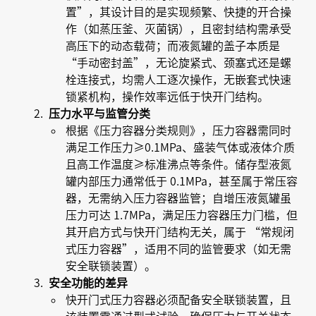
置”，其设计目的是实现频繁、快捷的开合操
作（如蒸压釜、灭菌锅），且密封结构需承受
高压下的动态载荷；而液氮罐的盖子本质是
“手动密封盖”，无论旋紧式、颈塞式还是螺
栓连接式，均需人工逐次操作，无嵌套式快速
锁紧机构，操作效率远低于快开门结构。
压力水平与监管分类
根据《压力容器分类规则》，压力容器需同时
满足工作压力≥0.1MPa、盛装气体或液体介质
且高工作温度≥标准沸点等条件。储存型液氮
罐内部压力通常低于 0.1MPa，甚至属于常压容
器，无需纳入压力容器监管；自增压液氮罐虽
压力可达 1.7MPa，满足压力容器压力门槛，但
其开启方式与快开门结构无关，属于 “常规闭
式压力容器”，适用不同的监管要求（如无需
安全联锁装置）。
安全功能的差异
快开门式压力容器必须配备安全联锁装置，且