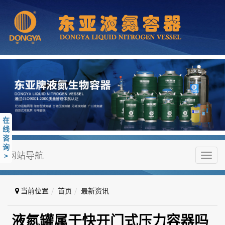
在
线
咨
询
网站导航
>
Toggl
navig
当前位置
首页
最新资讯
液氮罐属于快开门式压力容器吗
液氮罐属于快开门式压力容器吗