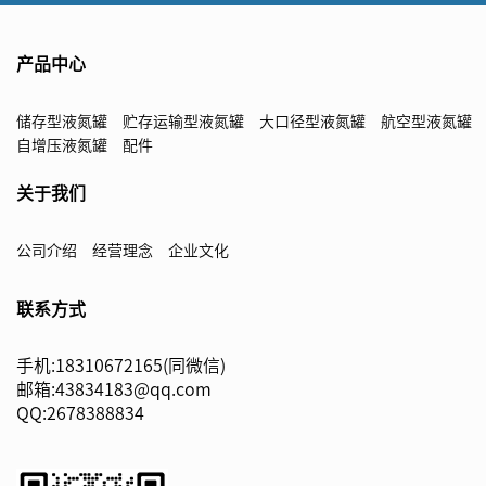
产品中心
储存型液氮罐
贮存运输型液氮罐
大口径型液氮罐
航空型液氮罐
自增压液氮罐
配件
关于我们
公司介绍
经营理念
企业文化
联系方式
手机:18310672165(同微信)
邮箱:43834183@qq.com
QQ:2678388834