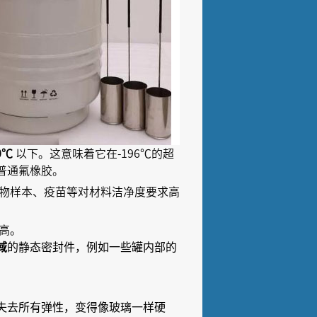
0℃
以下。这意味着它在-196℃的超
普通氟橡胶。
物样本、疫苗等对材料洁净度要求高
高。
的静态密封件，例如一些罐内部的
域
失去所有弹性，变得像玻璃一样硬