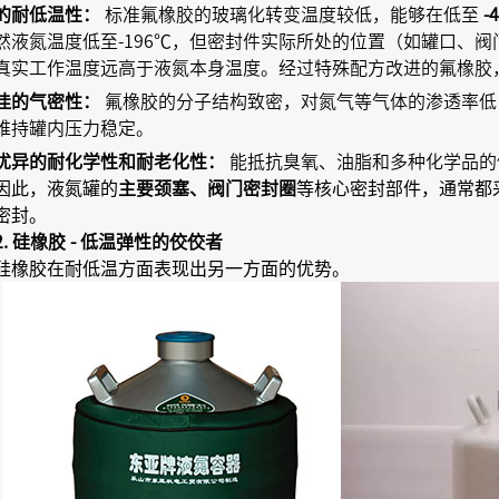
的耐低温性：
标准氟橡胶的玻璃化转变温度较低，能够在低至
-
然液氮温度低至-196℃，但密封件实际所处的位置（如罐口、
真实工作温度远高于液氮本身温度。经过特殊配方改进的氟橡胶
佳的气密性：
氟橡胶的分子结构致密，对氮气等气体的渗透率低
维持罐内压力稳定。
优异的耐化学性和耐老化性：
能抵抗臭氧、油脂和多种化学品的
因此，液氮罐的
等核心密封部件，通常都
主要颈塞、阀门密封圈
密封。
2. 硅橡胶 - 低温弹性的佼佼者
硅橡胶在耐低温方面表现出另一方面的优势。