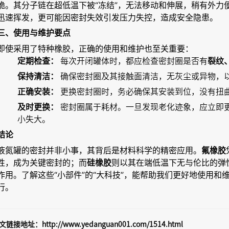
脆。其分子链在超低温下被“冻结”，无法移动和伸展，稍有外力
迅速挥发，更可能因密封失效引发压力失控，造成安全隐患。
三、使用与维护要点
即使采用了特种橡胶，正确的使用和维护也至关重要：
定期检查：
每次开闭罐体时，都应检查密封圈是否有
裂纹
保持清洁：
确保密封圈及其接触面清洁，无灰尘或异物，
正确安装：
更换密封圈时，务必确保其安装到位，没有扭
及时更换：
密封圈属于耗材。一旦发现老化迹象，应立即
小失大。
结论
液氮罐的密封并非小事，其背后是材料科学的精密应用。
氟橡胶
性，成为关键密封的；而
则以其在端低温下无与伦比的弹
硅橡胶
作用。了解这些“小部件”的“大科技”，能帮助我们更好地使用和
行。
文链接地址：
http://www.yedanguan001.com/1514.html