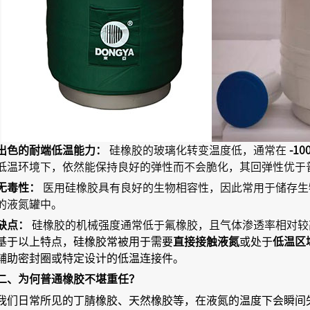
出色的耐端低温能力：
硅橡胶的玻璃化转变温度低，通常在
-10
低温环境下，依然能保持良好的弹性而不会脆化，其回弹性优于
无毒性：
医用硅橡胶具有良好的生物相容性，因此常用于储存生
的液氮罐中。
缺点：
硅橡胶的机械强度通常低于氟橡胶，且气体渗透率相对较
基于以上特点，硅橡胶常被用于需要
或处于
直接接触液氮
低温区
辅助密封圈或特定设计的低温连接件。
二、为何普通橡胶不堪重任？
我们日常所见的丁腈橡胶、天然橡胶等，在液氮的温度下会瞬间